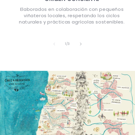
Elaborados en colaboración con pequeños
viñateros locales, respetando los ciclos
naturales y prácticas agrícolas sostenibles.
de
1
/
3