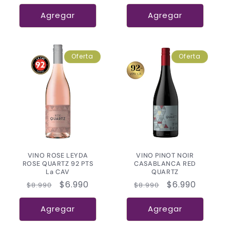
habitual
de
habitual
de
oferta
oferta
Agregar
Agregar
Oferta
Oferta
VINO ROSE LEYDA
VINO PINOT NOIR
ROSE QUARTZ 92 PTS
CASABLANCA RED
La CAV
QUARTZ
Precio
Precio
$6.990
Precio
Precio
$6.990
$8.990
$8.990
habitual
de
habitual
de
oferta
oferta
Agregar
Agregar