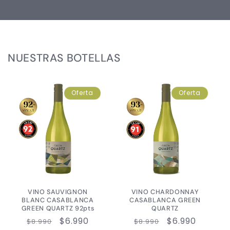
NUESTRAS BOTELLAS
Oferta
Oferta
VINO SAUVIGNON
VINO CHARDONNAY
BLANC CASABLANCA
CASABLANCA GREEN
GREEN QUARTZ 92pts
QUARTZ
Precio
Precio
$6.990
Precio
Precio
$6.990
$8.990
$8.990