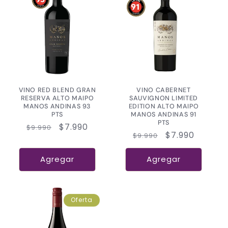
VINO RED BLEND GRAN
VINO CABERNET
RESERVA ALTO MAIPO
SAUVIGNON LIMITED
MANOS ANDINAS 93
EDITION ALTO MAIPO
PTS
MANOS ANDINAS 91
PTS
Precio
Precio
$7.990
$9.990
Precio
Precio
$7.990
$9.990
habitual
de
habitual
de
oferta
oferta
Agregar
Agregar
Oferta