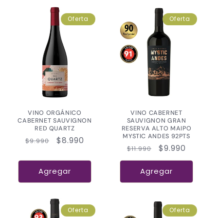
Oferta
Oferta
VINO ORGÁNICO
VINO CABERNET
CABERNET SAUVIGNON
SAUVIGNON GRAN
RED QUARTZ
RESERVA ALTO MAIPO
MYSTIC ANDES 92PTS
Precio
Precio
$8.990
$9.990
Precio
Precio
$9.990
$11.990
habitual
de
habitual
de
oferta
oferta
Agregar
Agregar
Oferta
Oferta