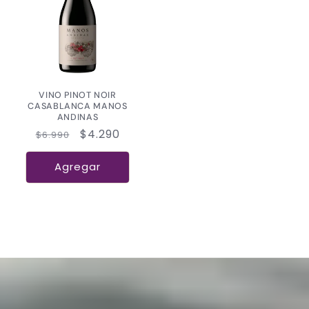
VINO PINOT NOIR
CASABLANCA MANOS
ANDINAS
Precio
Precio
$4.290
$6.990
habitual
de
oferta
Agregar