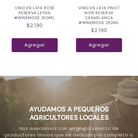
VINO EN LATA ROSÉ
VINO EN LATA PINOT
RESERVA LEYDA
NOIR RESERVA
#WINEMODE 250ML
CASABLANCA
#WINEMODE 250ML
Precio
$2.190
Precio
$2.190
habitual
habitual
Agregar
Agregar
AYUDAMOS A PEQUEÑOS
AGRICULTORES LOCALES
Nos asociamos con un grupo selecto de
productores únicos que se dedican por completo a