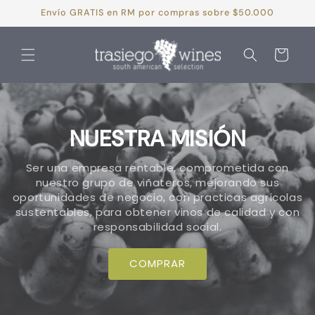
Ir
Envío GRATIS en RM por compras sobre $50.000
directamente
al contenido
Carrito
NUESTRA MISIÓN
Ser una empresa rentable, comprometida con
nuestro grupo de viñateros, mejorando sus
oportunidades de negocio, con practicas agrícolas
sustentables, para obtener vinos de calidad y con
responsabilidad social.
COMPRAR