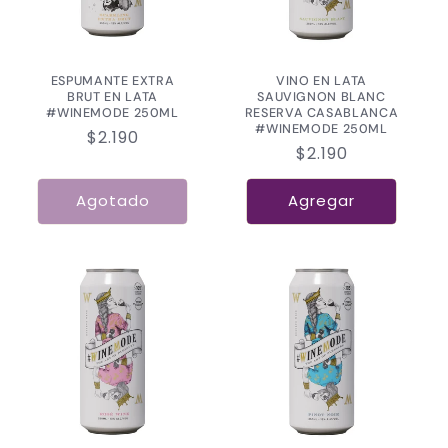
ESPUMANTE EXTRA
VINO EN LATA
BRUT EN LATA
SAUVIGNON BLANC
#WINEMODE 250ML
RESERVA CASABLANCA
#WINEMODE 250ML
Precio
$2.190
Precio
$2.190
habitual
habitual
Agotado
Agregar